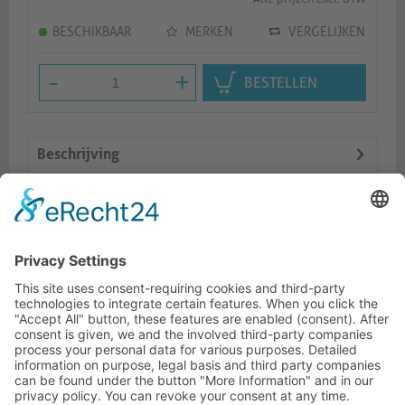
BESCHIKBAAR
MERKEN
VERGELIJKEN
-
+
BESTELLEN
Beschrijving
Logistiek
Dokumente
HOTLINE
ONEAV.EU