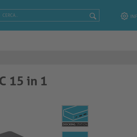
IN
C 15 in 1