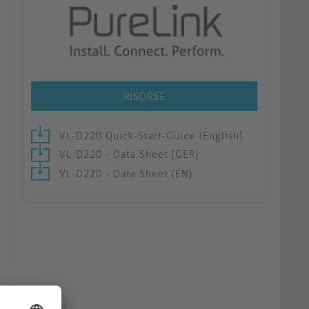
RISORSE
VL-D220 Quick-Start-Guide (English)
VL-D220 - Data Sheet (GER)
VL-D220 - Data Sheet (EN)