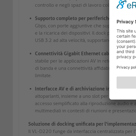
controllo e negli spazi di lavoro collaborativi.
Supporto completo per periferiche USB:
tre po
Gbps, con porte aggiuntive che supportano 5 
e la ricarica dei dispositivi. Il dock può ospitare
USB 3.2 ad alta velocità, supportando un'ampia
Connettività Gigabit Ethernet cablata:
la Gigab
stabile per le applicazioni AV in rete. Questa f
di banda e una connettività affidabile in ambien
limitate.
Interfacce AV e di archiviazione integrate:
il 
altoparlanti, insieme a uno slot per lettore di
accesso semplificato alla riproduzione audio e al
multimediali in contesti di riunioni e presentazi
Soluzione di docking unificata per l'implementa
Il VL-D220 funge da interfaccia centralizzata per l