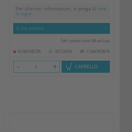
Per ulteriori informazioni, si prega di
fare
il login
.
il tuo prezzo
*
Tutti i prezzi sono IVA esclusa
SU RICHIESTA
RICORDA
CONFRONTA
-
+
CARRELLO