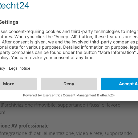
rte USB forniscono velocità di trasferimento dati di 10
Gbps e 480 Mbps, consentendo un trasferimento dati veloce
 fino a sette periferiche, inclusi dispositivi USB 2.0 legacy e
 gamma di accessori AV.
it Ethernet integrata garantisce un accesso LAN sicuro e
unzione supporta attività che richiedono un'elevata larghezza
ti in cui le prestazioni wireless possono essere incostanti o
dock include un'uscita audio da 3,5 mm per cuffie o
 schede SD e microSD. Queste interfacce forniscono un
l'archiviazione rimovibile, supportando i flussi di lavoro
oni.
zione AV professionale
'integrazione di dati, alimentazione, video e rete, supportando