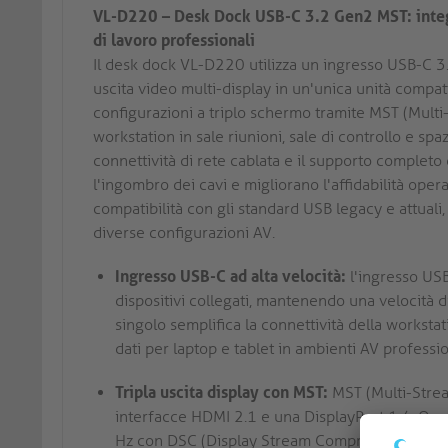
VL-D220 – Desk Dock USB-C 3.2 Gen2 MST: integr
di lavoro professionali
Il desk dock VL-D220 utilizza un ingresso USB-C 3.
uscita video multi-display in un'unica unità compat
configurazioni a triplo schermo tramite MST (Multi-
workstation in sale riunioni, sale di controllo e spazi
connettività di rete cablata e il supporto completo 
l'ingombro dei cavi e migliorano l'affidabilità ope
compatibilità con gli standard USB legacy e attuali
diverse configurazioni AV.
Ingresso USB-C ad alta velocità:
l'ingresso USB
dispositivi collegati, mantenendo una velocità 
singolo semplifica la connettività della workstat
dati per laptop e tablet in ambienti AV professio
Tripla uscita display con MST:
MST (Multi-Strea
interfacce HDMI 2.1 e una DisplayPort 1.4. Ogn
Hz con DSC (Display Stream Compression), facili