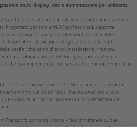
azione multi-display, dati e alimentazione per ambienti
2 Gen2 per consolidare dati ad alta velocità, alimentazione e
ta. Progettato per ambienti AV professionali, supporta
Stream Transport), consentendo layout flessibili delle
 di lavoro ibridi. La ricarica integrata dei dispositivi, la
delle periferiche semplificano l'installazione, riducono
rativa. La topologia passiva del dock garantisce un'ampia
, facilitando l'implementazione senza soluzione di continuità in
-C 3.2 Gen2 fornisce fino a 100 W di alimentazione per i
di trasferimento dati di 10 Gbps. Questa soluzione a cavo
ion e supporta la ricarica rapida e la sincronizzazione dei
nali.
m Transport) consente l'uscita video simultanea su due
i uscita HDMI supporta fino a 4K a 60 Hz o fino a 8K a 30
tando configurazioni multi-monitor avanzate nelle sale di