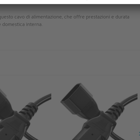
uesto cavo di alimentazione, che offre prestazioni e durata
e domestica interna.