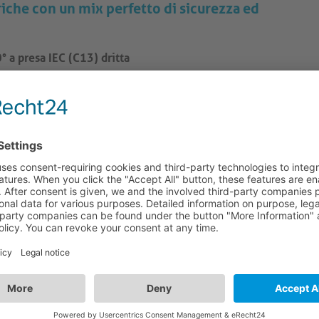
iche con un mix perfetto di sicurezza ed
° a presa IEC (C13) dritta
ire una connettività perfetta e una trasmissione di energia
 in interni.
di sicurezza (Tipo F, CEE 7/7) angolata a connettore dritto
ia gamma di dispositivi.
na esterna in PVC (H05-VV-F), questo cavo di
e all'usura quotidiana.
interni con un diametro di 0. 75 mm², ognuno dei quali è
 da 42 fili di rame da 0,148 mm², che garantiscono una
tezione contro la piegatura del cavo, che assicura
di intrattenimento domestico, configurazioni di uffici o altre
la scelta definitiva per un'estensione affidabile