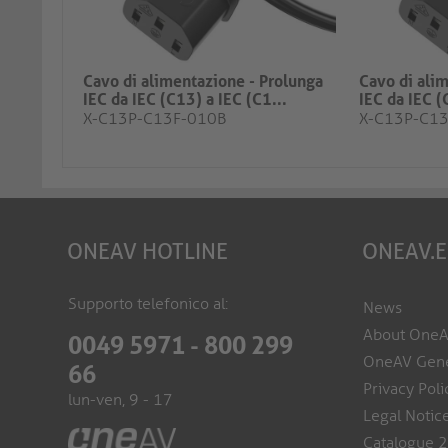
Cavo di alimentazione - Prolunga
Cavo di ali
IEC da IEC (C13) a IEC (C1...
IEC da IEC (
X-C13P-C13F-010B
X-C13P-C1
ONEAV HOTLINE
ONEAV.
Supporto telefonico al:
News
About One
0049 5971 - 800 299
OneAV Gene
66
Privacy Poli
lun-ven, 9 - 17
Legal Notic
Catalogue 