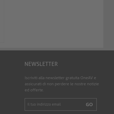
Cavo di alimentazione - Prolunga
Cavo di alimentazione
IEC da IEC (C13) a IEC (C1...
dritta a presa IEC (C7)
X-C13P-C13F-050B
X-ESG-C7G-010B
NEWSLETTER
Iscriviti alla newsletter gratuita OneAV e
assicurati di non perdere le nostre notizie
ed offerte.