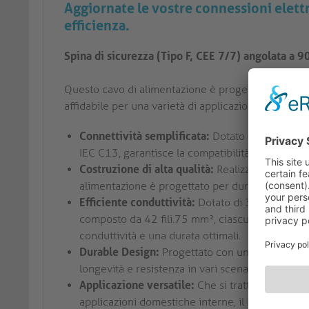
Aggiornate le vostre connessioni elettr
efficienza.
Spina di sicurezza (Tipo F, CEE 7/7) angolata a 90
Questo cavo di alimentazione è progettato per offr
affidabile per una varietà di applicazioni domestiche
Connettività semplificata:
Dotato di una spina 
IEC C13, garantisce la compatibilità con un'amp
Costruzione di alta qualità:
Realizzato con guai
alimentazione è progettato per durare e resister
Efficiente conduttività:
Dotato di 3 conduttori 
composto da 42 fili.75 mm², ciascuno composto
conduttività e una durata ottimali.
Durable Design:
Progettato con una precisa pro
longevità e resistenza in vari scenari di utilizzo.
Applicazione versatile:
Che si tratti di sistemi 
applicazioni domestiche interne, il Powercord è 