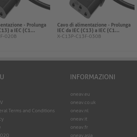
mentazione - Prolunga
Cavo di alimentazione - Prolunga
C13) a IEC (C1...
IEC da IEC (C13) a IEC (C1...
3F-020B
X-C13P-C13F-030B
EU
INFORMAZIONI
oneav.eu
AV
oneav.co.uk
ral Terms and Conditions
oneav.nl
cy
oneav.it
e
oneav.fr
2020
oneav.asia