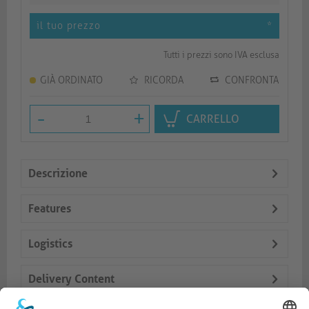
il tuo prezzo
*
Tutti i prezzi sono IVA esclusa
GIÀ ORDINATO
RICORDA
CONFRONTA
-
+
CARRELLO
Descrizione
Features
Logistics
Delivery Content