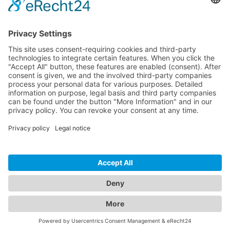
Dokumente
Prodotti simili
ONEAV HOTLINE
ONEAV.EU
INFORMAZIONI
NEWSLETTER
© 2026 PureLink GmbH - OneAV B2B-Shop - * Tutti i prezzi più IVA e costi
di consegna. Solo per i clienti commerciali.