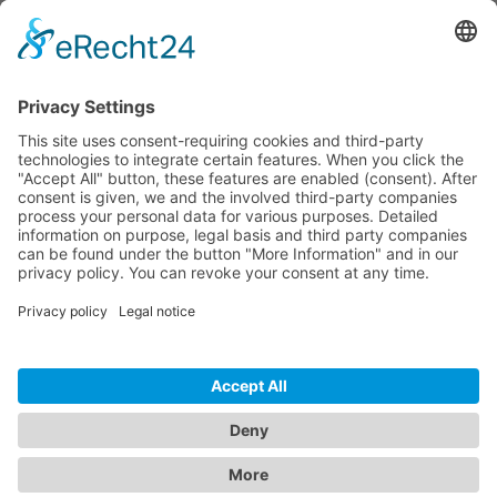
Dokumente
Prodotti simili
ONEAV HOTLINE
ONEAV.EU
INFORMAZIONI
NEWSLETTER
© 2026 PureLink GmbH - OneAV B2B-Shop - * Tutti i prezzi più IVA e costi