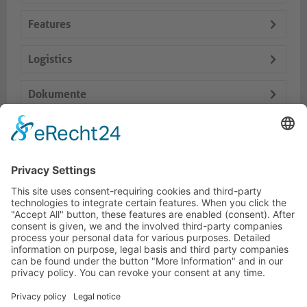
Features
Logistics
Dokumente
Accessori
Prodotti simili
ONEAV HOTLINE
ONEAV.EU