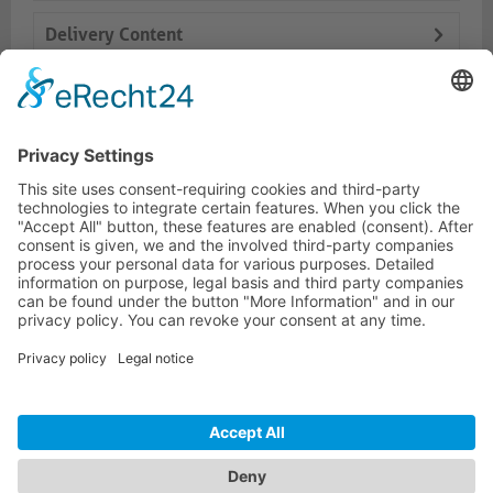
Delivery Content
Dokumente
Prod. similaires
HOTLINE ASSISTANCE
ONEAV.EU
INFORMATIONS
NEWSLETTER