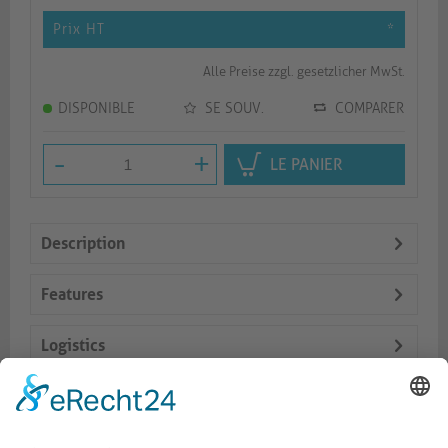
Prix HT
*
Alle Preise zzgl. gesetzlicher MwSt.
DISPONIBLE
SE SOUV.
COMPARER
-
+
LE PANIER
Description
Features
Logistics
Dokumente
Prod. similaires