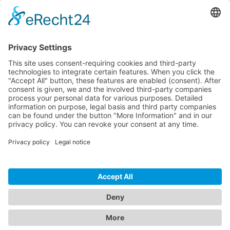
Dokumente
Prod. similaires
HOTLINE ASSISTANCE
ONEAV.EU
INFORMATIONS
NEWSLETTER
© 2026 PureLink GmbH - OneAV B2B-Shop - * Prix HT + TVA respectives