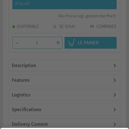
Prix HT
*
Alle Preise zzgl. gesetzlicher MwSt.
DISPONIBLE
SE SOUV.
COMPARER
-
+
LE PANIER
Description
Features
Logistics
Specifications
Delivery Content