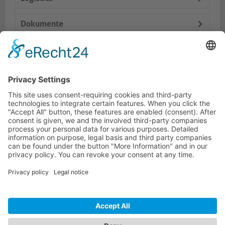
Dokumente
Accessoire
Prod. similaires
HOTLINE ASSISTANCE
ONEAV.EU
INFORMATIONS
NEWSLETTER