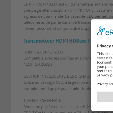
Le PT-HDBT-702TX est un transmetteur entièremen
une plage allant jusqu' à 70m, 4K / UHD jusqu' à 4
signaux de commande. Sa capacité CEC permet un c
télécommande par le canal de transmission du CEC.
l'évier raccordé et de tout autre dispositif compat
Transmetteur HDMI HDBaseT
HDMI - 4K 60HZ 4:2:0
Compatible avec les sources et écrans HDMI 4K, af
4:2:0 (10.2Gbps).
GESTION INTELLIGENTE DES SIGNAUX
Grâce au passage CEC, à la gestion intelligente ED
parfaitement équipé pour traiter toutes vos données
TRANSMISSION HDBT
Avec une portée de transmission HDBaseT jusqu' 
702-TX est un transmetteur HDBaseT professionnel