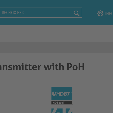
INF
nsmitter with PoH