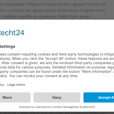
t compatible HDBaseT et transmet des signaux Full-HD sur
0m, y compris les signaux audio multicanaux intégrés et les
ontrôle simplifié du système à l'aide d'une seule
 Son PoH bidirectionnel permet l'alimentation à distance de
ible PoH.
fichant des signaux à des résolutions allant jusqu' à 4K @60
ID, à l'IR et au passage RS232, le PT-HDBT-702-TX est
 sans difficulté. Plug and play..
à 40m à 4K (70m à 1080p) et PoH bidirectionnel, le PT-HDBT-
 destiné à être utilisé avec tous les équipements HDBaseT.