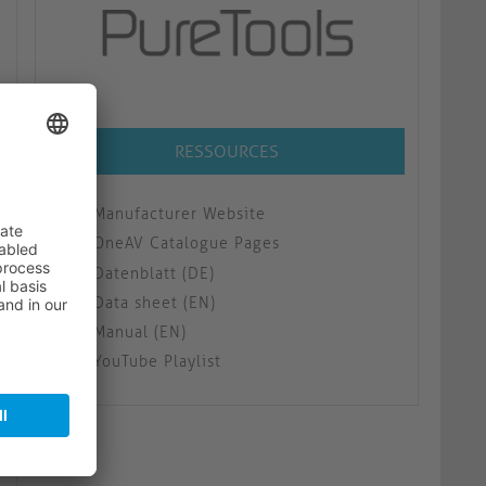
RESSOURCES
Manufacturer Website
OneAV Catalogue Pages
Datenblatt (DE)
Data sheet (EN)
Manual (EN)
YouTube Playlist