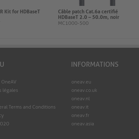
IR Kit for HDBaseT
Câble patch Cat.6a certifié
HDBaseT 2.0 – 50.0m, noir​​​​​​​
T
MC1000-500
EU
INFORMATIONS
e OneAV
oneav.eu
s légales
oneav.co.uk
oneav.nl
ral Terms and Conditions
oneav.it
cy
oneav.fr
2020
oneav.asia