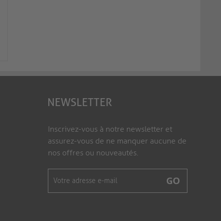
ICE Cat.6a Cable, 55
Câble RS232 configurable avec
AWG23, UTP Shieldin
interrupteur DIP
blue
PTM-RS100
ICE-CAT6A-BLUE
NEWSLETTER
Inscrivez-vous à notre newsletter et
assurez-vous de ne manquer aucune de
nos offres ou nouveautés.