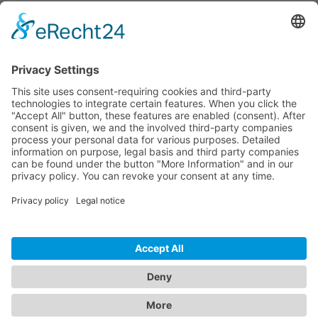
Dokumente
Prod. similaires
HOTLINE ASSISTANCE
ONEAV.EU
INFORMATIONS
NEWSLETTER
© 2026 PureLink GmbH - OneAV B2B-Shop - * Prix HT + TVA respectives