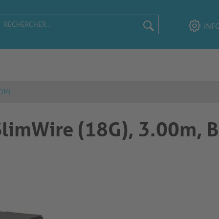
INF
DMI
limWire (18G), 3.00m, B