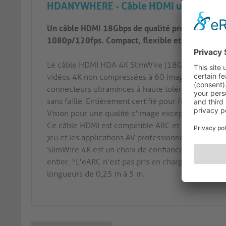
HDANYWHERE - Câble HDMI ultra-haut d
Un câble HDMI 18Gbps de qualité professionnell
1080p/120fps. Compact, flexible et certifié pour
Le câble HDMI HDA 4K SlimWire (18G) est conçu po
vidéos 4K non compressées à 60 images par seco
connecteurs ultraminces à haute tolérance de courb
sans faille. Entièrement certifié pour fonctionner
Vision pour une qualité d'image exceptionnelle.
Ce câble HDMI est compatible ARC et eARC*, ce qui
jeu et les applications AV professionnelles. Dispo
SlimWire 4K est un choix de confiance pour les in
entier. *L'eARC n'est pas pris en charge dans les c
longueurs de 0,25 m à 5 m.