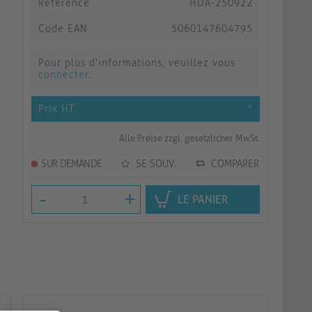
Référence
HDA-250922
Code EAN
5060147604795
Pour plus d'informations, veuillez vous
connecter
.
Prix HT
*
Alle Preise zzgl. gesetzlicher MwSt.
SUR DEMANDE
SE SOUV.
COMPARER
-
+
LE PANIER