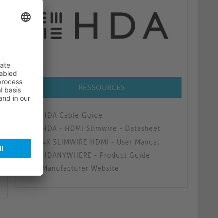
RESSOURCES
HDA Cable Guide
HDA - HDMI Slimwire - Datasheet
4K SLIMWIRE HDMI - User Manual
HDANYWHERE - Product Guide
Manufacturer Website