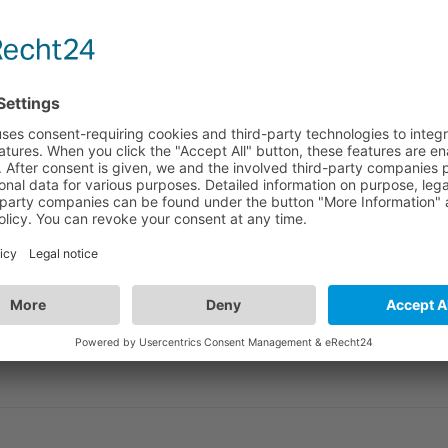
ébit pour une performance 4K HDR sans faille
e conçu pour une transmission transparente en 4K/60fps et
 les installations AV de haute performance.
ur les installations AV de haute performance, délivrant des
nde et 1080p à 120 images par seconde. Conçu avec des
ure, ce câble garantit une installation professionnelle et
 à 18 Gbps, il prend en charge le HDR, le HDR10 et le Dolby
 le rend parfait pour le home cinéma, les configurations de
nible en différentes longueurs de 25 cm à 15 m, le câble HDMI
tégrateurs et les professionnels de l'audiovisuel du monde
âbles HDMI actifs. L'eARC est pris en charge dans les