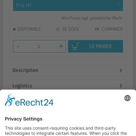
Prix HT
*
Alle Preise zzgl. gesetzlicher MwSt.
DISPONIBLE
SE SOUV.
COMPARER
-
+
LE PANIER
Description
Logistics
Dokumente
Prod. similaires