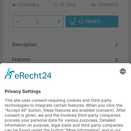
DISPONIBLE
SE SOUV.
COMPARER
-
+
LE PANIER
Description
Features
Logistics
Prod. similaires
HOTLINE ASSISTANCE