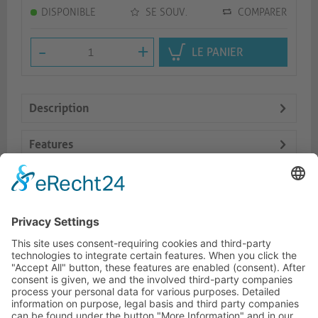
DISPONIBLE
SE SOUV.
COMPARER
-
+
LE PANIER
Description
Features
Logistics
Prod. similaires
HOTLINE ASSISTANCE