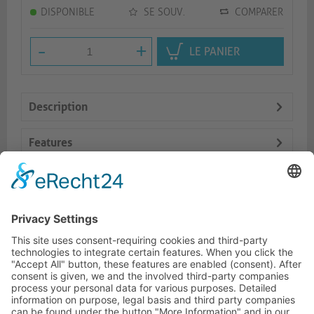
DISPONIBLE
SE SOUV.
COMPARER
-
+
LE PANIER
Description
Features
Logistics
Prod. similaires
HOTLINE ASSISTANCE