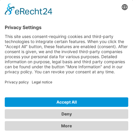
Dokumente
Prod. similaires
HOTLINE ASSISTANCE
ONEAV.EU
INFORMATIONS
NEWSLETTER
© 2026 PureLink GmbH - OneAV B2B-Shop - * Prix HT + TVA respectives