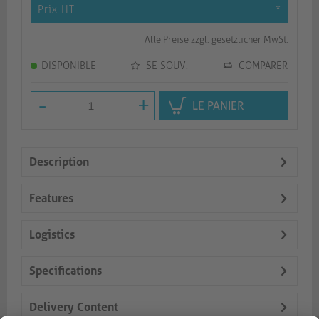
Prix HT
*
Alle Preise zzgl. gesetzlicher MwSt.
DISPONIBLE
SE SOUV.
COMPARER
-
+
LE PANIER
Description
Features
Logistics
Specifications
Delivery Content