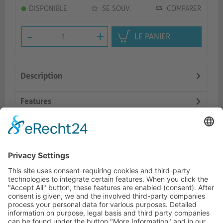
DISPONIBLE
SE SOUV.
COMPARER
-
+
LE PANIER
Description
Features
Logistics
Prod. similaires
HOTLINE ASSISTANCE