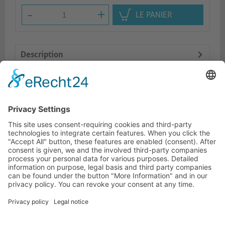
-
+
LE PANIER
Description
Logistics
Prod. similaires
HOTLINE ASSISTANCE
ONEAV.EU
INFORMATIONS