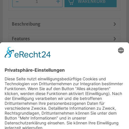
-
+
WARENKORB
Beschreibung
Features
Logistik
Dokumente
Ähnliche Artikel
HOTLINE
ONEAV.EU