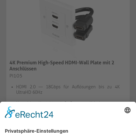
4K Premium High-Speed HDMI-Wall Plate mit 2
Anschlüssen
PI105
HDMI 2.0 — 18Gbps für Auflösungen bis zu 4K
UltraHD 60Hz
Vergoldete Kontakte mit 2x Portsaver-Kabel
HDMI-A Buchse auf HDMI-A Buchse, 2x 10cm Kabel
VERFÜGBAR
MERKEN
VERGLEICHEN