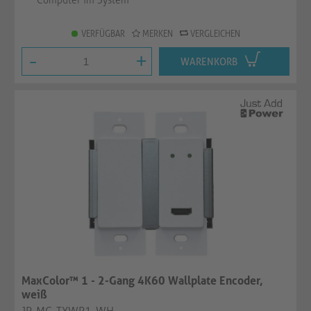
Computer im System
VERFÜGBAR
MERKEN
VERGLEICHEN
-
+
WARENKORB
MaxColor™ 1 - 2-Gang 4K60 Wallplate Encoder,
weiß
JP-MC-TXWP1-WH