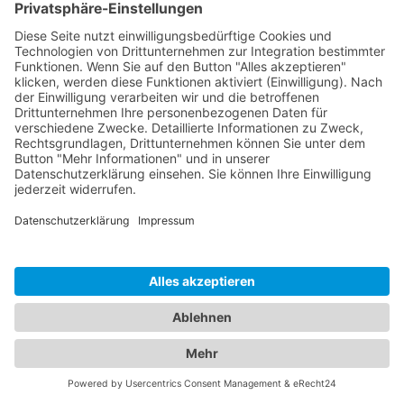
IPAV1102-TX
Unbegrenzt skalierbare, unabhängige 10G AV-
Verteilung (Cat.6A oder Multimode Glasfaser) -
Funktion als Extender, Switch...
Das Metallchassis ist zur Integration in ein 19" Rack
ausgelegt - Insgesamt zwei voll ausgestattete
Transmitter werden ...
Geräteverwaltung und -umschaltung per Software
(Integration von 3rd-Party Controllern möglich) -
Auto-Geräteerkennung, ...
VERFÜGBAR
MERKEN
VERGLEICHEN
-
+
WARENKORB