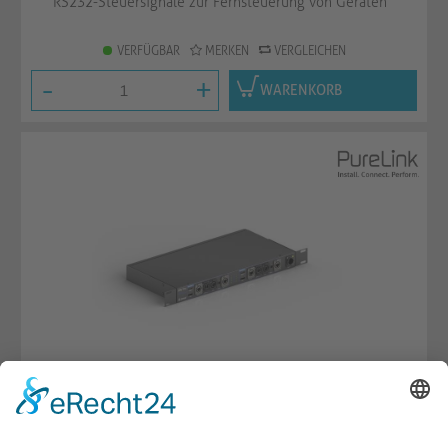
RS232-Steuersignale zur Fernsteuerung von Geräten
VERFÜGBAR
MERKEN
VERGLEICHEN
-
+
WARENKORB
AV over IP Transmitter, 19" / 1HE Rackmount,
Neutrik, Multi...