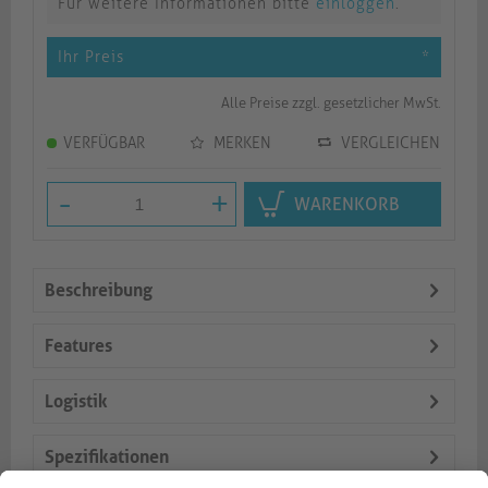
Für weitere Informationen bitte
einloggen
.
Ihr Preis
*
Alle Preise zzgl. gesetzlicher MwSt.
VERFÜGBAR
MERKEN
VERGLEICHEN
-
+
WARENKORB
Beschreibung
Features
Logistik
Spezifikationen