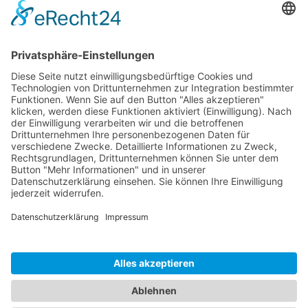
Lieferumfang
Dokumente
Ähnliche Artikel
HOTLINE
ONEAV.EU
NIEDERLASSUNGEN
NEWSLETTER