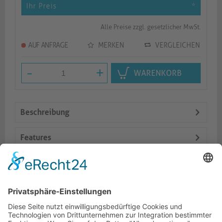
Ihr Preis
*
Alle Preise zzgl. gesetzlicher MwSt.
AUF ANFRAGE
MERKEN
VERGLEICHEN
-
+
WARENKORB
Beschreibung
Features
Logistik
Dokumente
Ähnliche Artikel