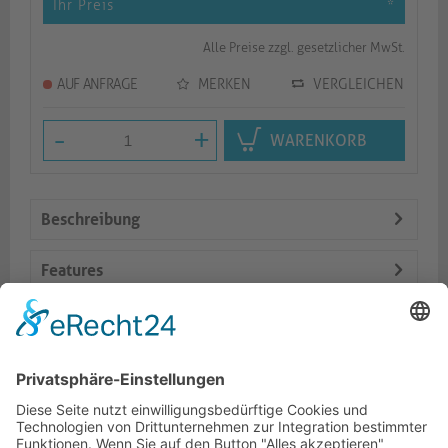
Ihr Preis
*
Alle Preise zzgl. gesetzlicher MwSt.
AUF ANFRAGE
MERKEN
VERGLEICHEN
-
+
WARENKORB
Beschreibung
Features
Logistik
Dokumente
Ähnliche Artikel