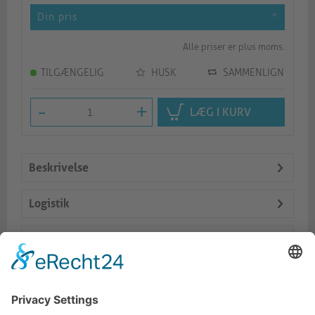
Din pris
*
Alle priser er plus moms.
TILGÆNGELIG
HUSK
SAMMENLIGN
-
+
LÆG I KURV
Beskrivelse
Logistik
Spezifikationen
Dokumente
Lignende produkter