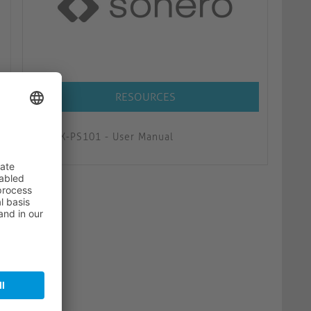
RESOURCES
X-PS101 - User Manual