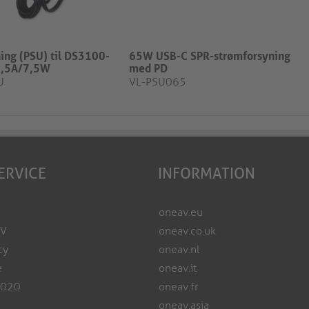
ing (PSU) til DS3100-
65W USB-C SPR-strømforsyning
/1,5A/7,5W
med PD
U
VL-PSU065
ERVICE
INFORMATION
oneav.eu
AV
oneav.co.uk
cy
oneav.nl
e
oneav.it
2020
oneav.fr
oneav.asia