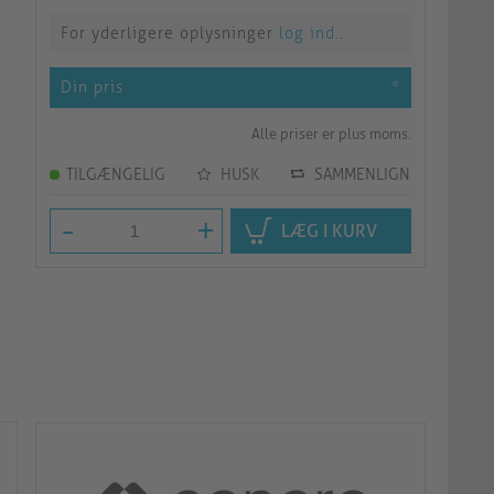
For yderligere oplysninger
log ind.
.
Din pris
*
Alle priser er plus moms.
TILGÆNGELIG
HUSK
SAMMENLIGN
-
+
LÆG I KURV