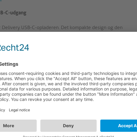
SB-C-udgang
r Delivery USB-C-opladeren. Det kompakte design og den
ledsager til brug i hjemmet, på kontoret og på rejsen med alle
ing med 20 W Power Delivery USB-C-opladeren. Det kompakte
deel ledsager til hjemmet, kontoret og rejser med alle dine
ry giver vores oplader hurtig opladning til dine enheder,
automatisk strømregistrering, hvilket garanterer den
B-kompatible enheder.
er opladning med vores PD-oplader, der giver dig ro i
enhedskompatibilitet giver denne oplader en alsidig