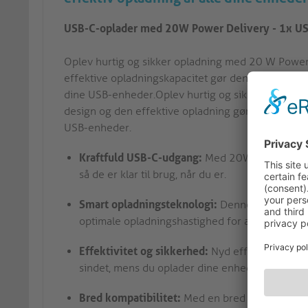
USB-C-oplader med 20W Power Delivery - 1x U
Oplev hurtig og sikker opladning med 20 W Powe
effektive opladningskapacitet gør den til en ideel 
dine USB-enheder.Oplev hurtig og sikker opladn
design og den effektive opladning gør den til en i
USB-enheder.
Kraftfuld USB-C-udgang:
Med 20W Power Delive
så de er klar til brug, når du er.
Smart opladningsteknologi:
Denne oplader har 
optimale opladningshastighed for alle dine US
Effektivitet og sikkerhed:
Nyd effektiv og sikk
sindet, mens du oplader dine enheder.
Bred kompatibilitet:
Med en bred vifte af USB-