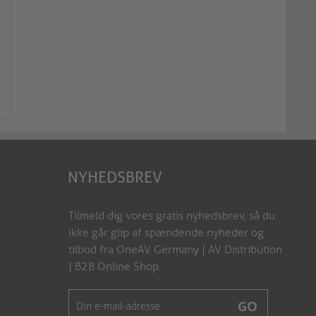
100W USB-C SPR-strømforsyning
100W USB-C og USB-A
med Power Delivery
oplader med PD
VL-PSU100
VL-PSU110
NYHEDSBREV
Tilmeld dig vores gratis nyhedsbrev, så du
ikke går glip af spændende nyheder og
tilbud fra OneAV Germany | AV Distribution
| B2B Online Shop.