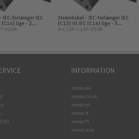
- IEC-forlænger IEC
Strømkabel - IEC-forlænger IEC
 (C14) lige - 2...
(C13) til IEC (C14) lige - 3...
3F-020B
X-C13P-C13F-030B
ERVICE
INFORMATION
oneav.eu
AV
oneav.co.uk
cy
oneav.nl
e
oneav.it
2020
oneav.fr
oneav.asia