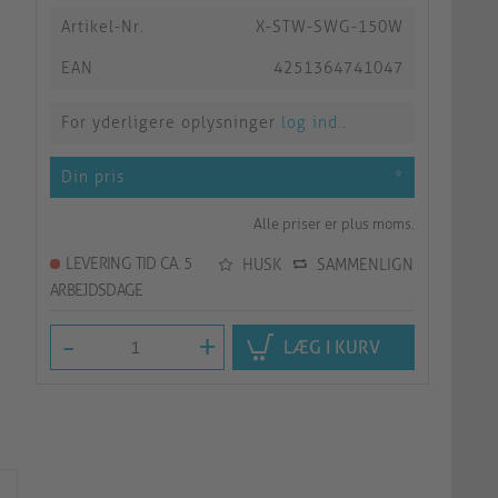
Artikel-Nr.
X-STW-SWG-150W
EAN
4251364741047
For yderligere oplysninger
log ind.
.
Din pris
*
Alle priser er plus moms.
LEVERING TID CA. 5
HUSK
SAMMENLIGN
ARBEJDSDAGE
-
+
LÆG I KURV