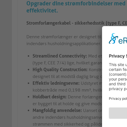
Opgrader dine strømforbindelser med 
effektivitet.
Stromforlængerkabel - sikkerhedsstik (type F, CE
Denne strømforlænger er designet til at sikre prob
indendørs husholdningsapplikationer.
Streamlined Connectivity:
Med et sikkerhedssti
(type F, CEE 7/4) lige, hvilket garanterer kompa
High Quality Construction:
Konstrueret med PV
designet til at modstå daglig brug og give pålide
Effektiv ledningsevne:
Udstyret med 3 inderle
kobbertråde med 0,198 mm², hvilket sikrer opt
Holdbart design:
Denne forlængerledning er ko
er bygget til at holde og give modstandsdygtigh
Mangfoldig anvendelse:
Uanset om det er til 
andre indendørs husholdningsanvendelser, er de
strømmen med sikkerhed og pålidelighed.