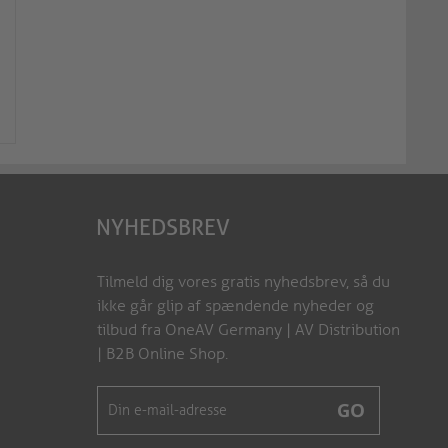
Strømkabel - IEC-forlænger IEC
Strømledning - Euro-st
(C13) til IEC (C14) lige - 5...
IEC-stik (C7) lige. Sor
X-C13P-C13F-050B
X-ESG-C7G-010B
NYHEDSBREV
Tilmeld dig vores gratis nyhedsbrev, så du
ikke går glip af spændende nyheder og
tilbud fra OneAV Germany | AV Distribution
| B2B Online Shop.