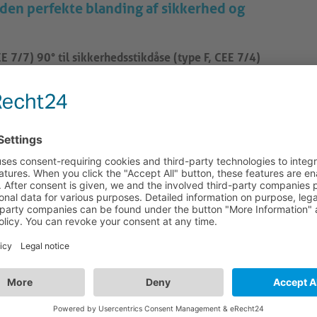
den perfekte blanding af sikkerhed og
E 7/7) 90° til sikkerhedsstikdåse (type F, CEE 7/4)
lemfri strømtilslutning og pålidelig ydeevne til en række
k (type F, CEE 7/7) i en 90° vinkel til et sikkerhedsstik
tibilitet med en bred vifte af enheder og stikkontakter.
C ydre kappe (H05-VV-F), er denne forlængerledning
lig kraftoverførsel.
dere med en diameter på 0,75 mm², som hver består af 48
imal ledningsevne og holdbarhed.
nstrueret med præcis beskyttelse mod kabelbøjninger og
ed over for slitage.
hjemmeunderholdningssystemer, kontoropsætninger eller
nne forlængerledning det ideelle valg til at forlænge