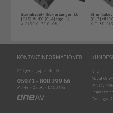
Strømkabel - IEC-forlænger IEC
Strømkabel 
(C13) til IEC (C14) lige - 1...
(C13) til IEC
X-C13P-C13F-010B
X-C13P-C1
KONTAKTINFORMATIONER
KUNDES
Rådgivning og støtte på:
News
About One
05971 - 800 299 66
Privacy Poli
Mo.-Fr. - 08:30 - 17:00 Uhr
Legal Notic
Catalogue 