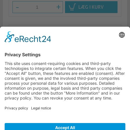
-
+
LÆG I KURV
Beskrivelse
Logistik
Lignende produkter
KONTAKTINFORMATIONER
KUNDESERVICE
INFORMATION