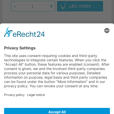
-
+
LÆG I KURV
Beskrivelse
Logistik
Lignende produkter
KONTAKTINFORMATIONER
KUNDESERVICE
INFORMATION