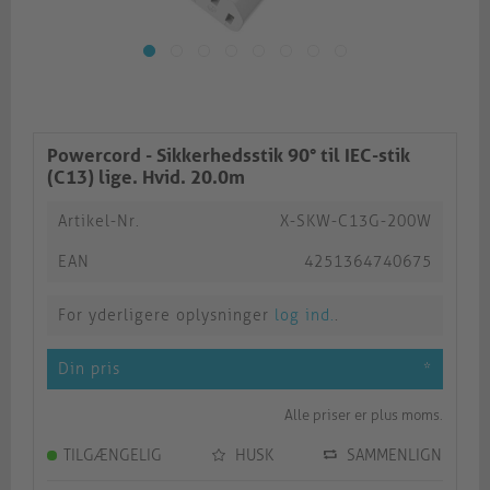
Powercord - Sikkerhedsstik 90° til IEC-stik
(C13) lige. Hvid. 20.0m
Artikel-Nr.
X-SKW-C13G-200W
EAN
4251364740675
For yderligere oplysninger
log ind.
.
Din pris
*
Alle priser er plus moms.
TILGÆNGELIG
HUSK
SAMMENLIGN