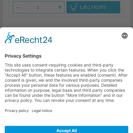
-
+
LÆG I KURV
Beskrivelse
Logistik
Lignende produkter
KONTAKTINFORMATIONER
KUNDESERVICE
INFORMATION