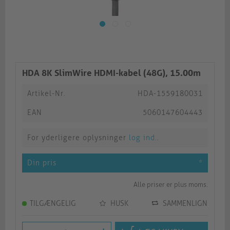
HDA 8K SlimWire HDMI-kabel (48G), 15.00m
Artikel-Nr.
HDA-1559180031
EAN
5060147604443
For yderligere oplysninger
log ind.
.
Din pris
*
Alle priser er plus moms.
TILGÆNGELIG
HUSK
SAMMENLIGN