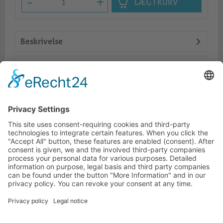
-
+
LÆG I KURV
Beskrivelse
Logistik
Dokumente
Lignende produkter
KONTAKTINFORMATIONER
KUNDESERVICE