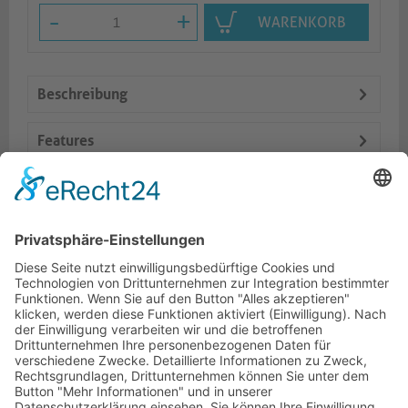
-
+
WARENKORB
Beschreibung
Features
Logistik
Dokumente
Ähnliche Artikel
HOTLINE