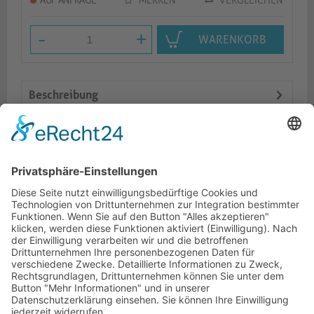
AUF ANFRAGE
MERKEN
VERGLEICHEN
-
+
WARENKORB
Beschreibung
Features
Logistik
Ähnliche Artikel
HOTLINE
ONEAV.EU