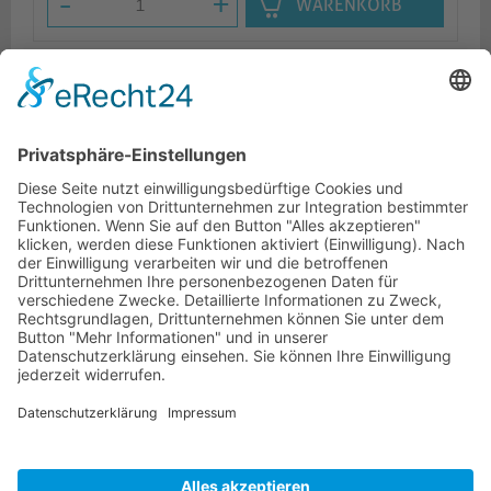
-
+
WARENKORB
Beschreibung
Logistik
Ähnliche Artikel
HOTLINE
ONEAV.EU
NIEDERLASSUNGEN