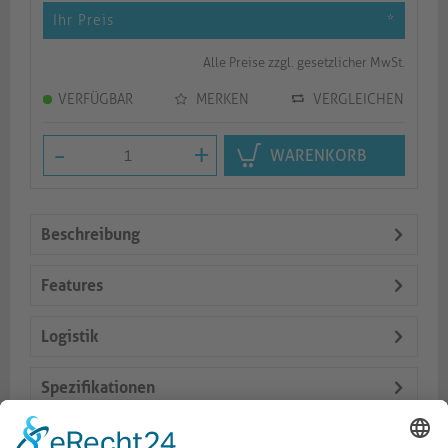
Ihr Preis
*
Alle Preise zzgl. gesetzlicher MwSt.
VERFÜGBAR
MERKEN
VERGLEICHEN
-
+
WARENKORB
Beschreibung
Features
Logistik
Spezifikationen
Lieferumfang