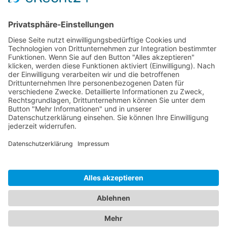
Dokumente
Ähnliche Artikel
HOTLINE
ONEAV.EU
NIEDERLASSUNGEN
NEWSLETTER
© 2026 PureLink GmbH - OneAV B2B-Shop - *alle Preise zzgl. Mwst. und