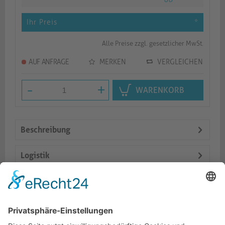
Ihr Preis
*
Alle Preise zzgl. gesetzlicher MwSt.
AUF ANFRAGE
MERKEN
VERGLEICHEN
-
+
WARENKORB
Beschreibung
Logistik
Spezifikationen
Dokumente