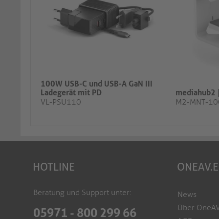
100W USB-C und USB-A GaN III
Ladegerät mit PD
mediahub2 
VL-PSU110
M2-MNT-10
HOTLINE
ONEAV.
Beratung und Support unter:
News
Über OneA
05971 - 800 299 66