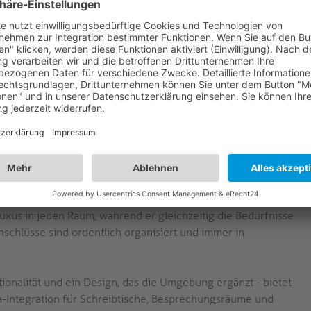
s. Sein preisgekrönter Formfaktor sieht nicht nur gut auf
e langlebige Leistung.
ahub2 Dock
fis, die effiziente Konnektivität und ein erstklassiges
nd sein schlankes Design machen es zu einem Muss für jeden
, schön oder beides sein...
en Vision entwickelt: moderne Konnektivität soll mühelos,
mediahub2 verbindet Funktionalität mit einer schlanken,
xus in jeden Raum, während er gleichzeitig die Bedürfnisse
nschlüsse sind ordentlich organisiert und immer in
ktionalität und ein Design, das die Umgebung ergänzt - bietet
ia-Integration für Schreibtische, Besprechungsräume und