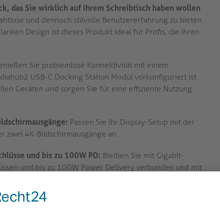
, das Sie wirklich auf Ihrem Schreibtisch haben wollen
tlose und dennoch stilvolle Benutzererfahrung zu bieten.
nken Design ist dieses Produkt ideal für Profis, die ihren
nießen Sie problemlose Konnektivität mit einem
iahub2 USB-C Docking Station Modul vorkonfiguriert ist.
llen Geräten und sorgen Sie für eine effiziente Nutzung
ildschirmausgänge:
Passen Sie Ihr Display-Setup mit der
r zwei 4K-Bildschirmausgänge an.
chlüsse und bis zu 100W PD:
Bleiben Sie mit Gigabit-
üssen und bis zu 100W Power Delivery verbunden und mit
schnelle Datenübertragungsgeschwindigkeiten und
ekrönten Formfaktor:
Erleben Sie Haltbarkeit und Stil mit