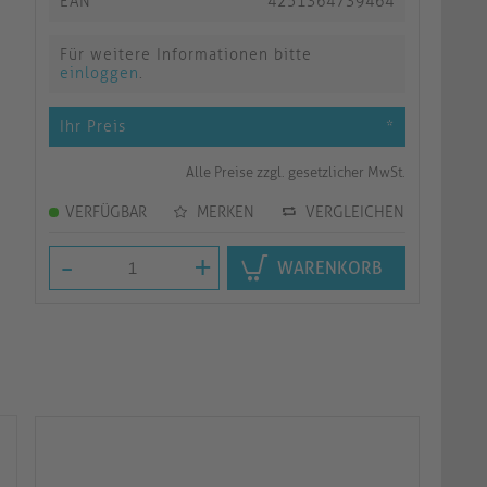
EAN
4251364739464
Für weitere Informationen bitte
einloggen
.
Ihr Preis
*
Alle Preise zzgl. gesetzlicher MwSt.
VERFÜGBAR
MERKEN
VERGLEICHEN
-
+
WARENKORB