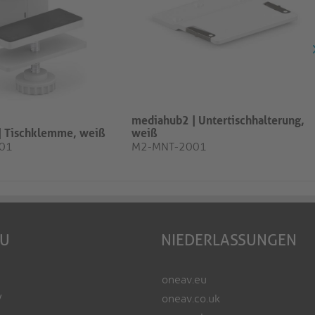
mediahub2 | Untertischhalterung,
| Tischklemme, weiß
weiß
01
M2-MNT-2001
EU
NIEDERLASSUNGEN
oneav.eu
V
oneav.co.uk