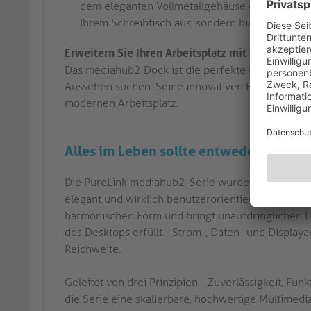
dem eleganten Vollmetallgehäuse dieses Produkt
Ihrem Schreibtisch aus, sondern bietet auch ein
Erweitern Sie Ihren Arbeitsplatz mit dem medi
Das mediahub2 Dock ist die perfekte Lösung für Pro
Aussehen suchen. Seine innovativen Funktionen u
modernen Arbeitsplatz.
Alles im Leben sollte entweder nützlich
Die PureLink mediahub2-Serie wurde mit einer klar
elegant und wirklich benutzerorientiert sein. Der 
harmonischen Form und bringt unaufdringlichen Lu
des Desktops erfüllt - Strom-, Daten- und Displaya
Reichweite.
Geleitet von drei Prinzipien - Zuverlässigkeit, Fun
die Serie eine skalierbare, hochwertige Multimed