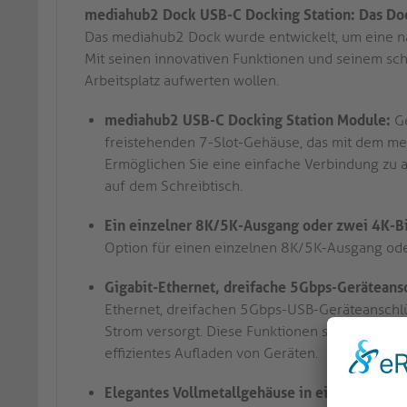
mediahub2 Dock USB-C Docking Station: Das Dock
Das mediahub2 Dock wurde entwickelt, um eine nah
Mit seinen innovativen Funktionen und seinem schla
Arbeitsplatz aufwerten wollen.
mediahub2 USB-C Docking Station Module:
Ge
freistehenden 7-Slot-Gehäuse, das mit dem med
Ermöglichen Sie eine einfache Verbindung zu a
auf dem Schreibtisch.
Ein einzelner 8K/5K-Ausgang oder zwei 4K-B
Option für einen einzelnen 8K/5K-Ausgang ode
Gigabit-Ethernet, dreifache 5Gbps-Geräteans
Ethernet, dreifachen 5Gbps-USB-Geräteanschl
Strom versorgt. Diese Funktionen sorgen für 
effizientes Aufladen von Geräten.
Elegantes Vollmetallgehäuse in einem preisg