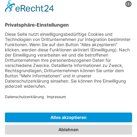
Dokumente
Zubehör
Ähnliche Artikel
HOTLINE
ONEAV.EU
NIEDERLASSUNGEN
NEWSLETTER