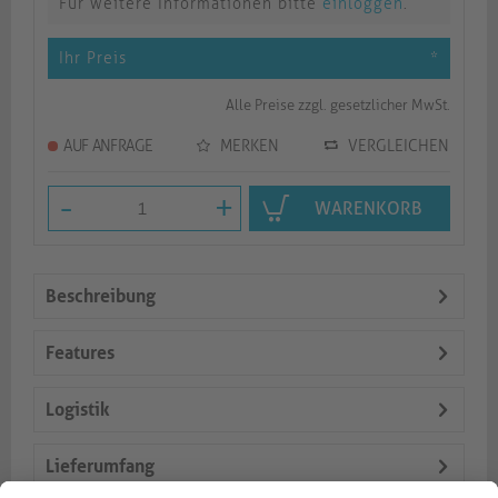
Für weitere Informationen bitte
einloggen
.
Ihr Preis
*
Alle Preise zzgl. gesetzlicher MwSt.
AUF ANFRAGE
MERKEN
VERGLEICHEN
-
+
WARENKORB
Beschreibung
Features
Logistik
Lieferumfang