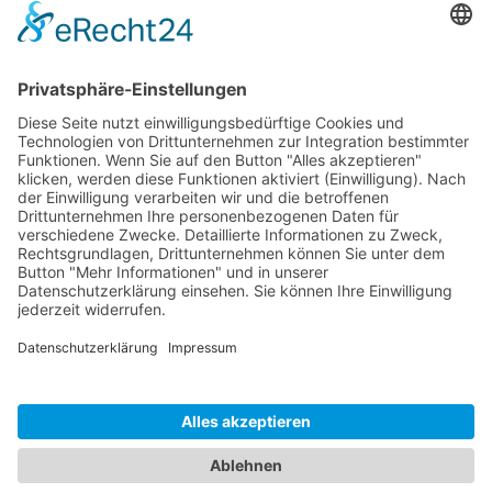
Dokumente
Zubehör
Ähnliche Artikel
HOTLINE
ONEAV.EU
NIEDERLASSUNGEN
NEWSLETTER