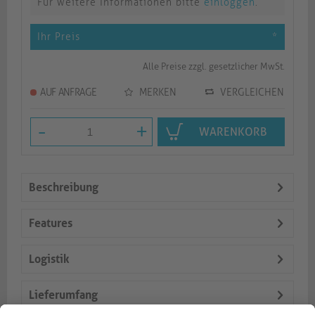
Für weitere Informationen bitte
einloggen
.
Ihr Preis
*
Alle Preise zzgl. gesetzlicher MwSt.
AUF ANFRAGE
MERKEN
VERGLEICHEN
-
+
WARENKORB
Beschreibung
Features
Logistik
Lieferumfang