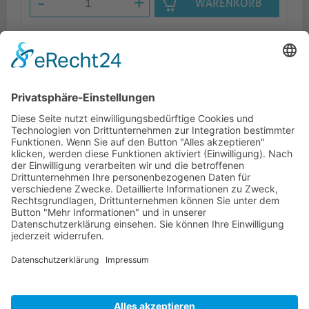
-
+
WARENKORB
Beschreibung
Logistik
Ähnliche Artikel
HOTLINE
ONEAV.EU
NIEDERLASSUNGEN