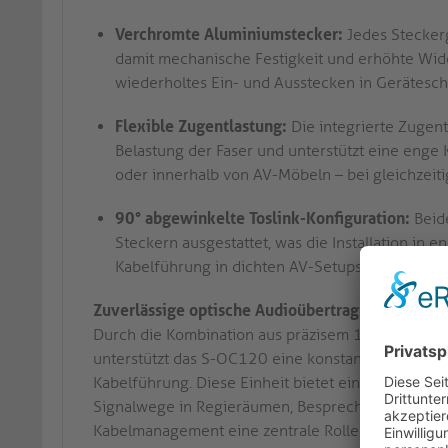
Verchromte Aluminiumstecker:
Jedes Stecker
damit mechanische Festigkeit und erhöhte Wide
wiederholtes Ein- und Ausstecken in Geräteschr
Flexible Zugentlastung:
Die integrierte Zugen
Belastung der Faser und unterstützt eine enge
oder innerhalb von AV-Möbeln – bei gleichzeitig
90° abgewinkelte Toslink-Konfiguration:
Beide
Steckern ausgestattet, was die Installation in 
Kabelführung in dichten AV-Setups oder wand
Zuverlässige optische Audioübertragung für pl
Durch die Kombination aus präzisem 1,00 mm Fas
unterstützt das S-OC120 eine konstante digitale
Kabelführung. Diese Einheit bietet eine praxisnah
Signalwege in Regieräumen, Besprechungsbereiche
Kabelmanagement eine zentrale Rolle spielen.