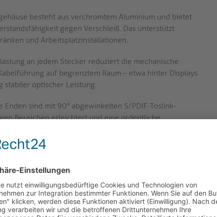
gehäuse besteht aus verchromtem Aluminium und bietet
rstandsfähigkeit gegen Verschleiß. Das unterstützt
änken und Arbeitsplatzinstallationen.
tlastung an jedem Stecker reduziert die mechanische
 Kabelführung auf begrenztem Raum – etwa hinter Displays
 stabiler optischer Leistung.
 Enden sind mit 90° abgewinkelten S/PDIF-Toslink-
engen Bereichen erleichtert und eine ordentliche
montierten Geräteanordnungen ermöglicht.
atzoptimierte AV-Anwendungen
erkern, PE-Abschirmung und robustem PVC-Mantel
 Audioübertragung in Umgebungen mit kompakter
e Lösung für AV-Fachleute, die zuverlässige und störungsarme
n und Heimkino-Installationen benötigen, wo Platz und