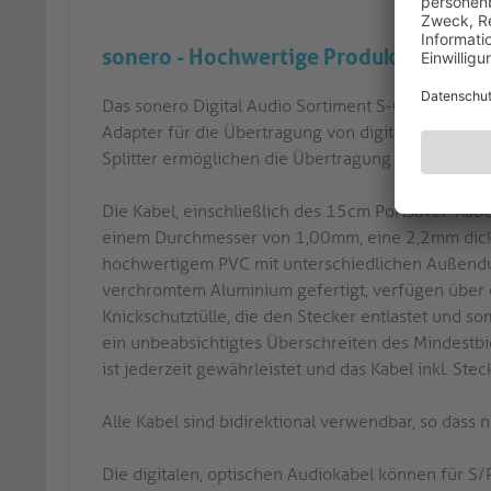
sonero - Hochwertige Produkte für d
Das sonero Digital Audio Sortiment S-OC100 bis 
Adapter für die Übertragung von digitalen, optisc
Splitter ermöglichen die Übertragung von digitale
Die Kabel, einschließlich des 15cm Portsaver-Kabel
einem Durchmesser von 1,00mm, eine 2,2mm dick
hochwertigem PVC mit unterschiedlichen Außendur
verchromtem Aluminium gefertigt, verfügen über e
Knickschutztülle, die den Stecker entlastet und so
ein unbeabsichtigtes Überschreiten des Mindestb
ist jederzeit gewährleistet und das Kabel inkl. Stec
Alle Kabel sind bidirektional verwendbar, so dass 
Die digitalen, optischen Audiokabel können für S/