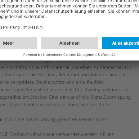
en Consumer-Markt
S-OC120 (Kabel) und S-OCA001 (Splitter) umfasst Kabel und
hen Audiosignalen über Lichtwellenleiter. Die Kabel und
n, optischen Toslink S/PDIF-Audiosignalen.
s des Splitters, verfügen alle über einen Glasfaserleiter mit
e Abschirmung aus PE-Material und einen Außenmantel aus
chmessern. Die Stecker aller Kabel und Adapter sind aus
ine vergoldete Steckerspitze und eine flexible
mit weniger Verschleiß verursacht. Gleichzeitig verhindert sie
iegeradius am Stecker. Eine einwandfreie Signalübertragung
ker ist gleichzeitig wirksam vor Korrosion geschützt.
nicht auf die Steckrichtung geachtet werden muss.
PDIF Toslink-Audiosignale verwendet werden, z.B. als