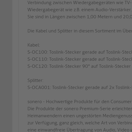
Verbindung zwischen Wiedergabegeräten wie TV-Re
Wiedergabegerät wie z.B. einem Audio-Verstärker.
Sie sind in Längen zwischen 1,00 Metern und 20,0
Die Kabel und Splitter in diesem Sortiment im Über
Kabel:
S-OC100: Toslink-Stecker gerade auf Toslink-Ste
S-OC110: Toslink-Stecker gerade auf Toslink-Ste
S-OC120: Toslink-Stecker 90° auf Toslink-Stecke
Splitter:
S-OCA001: Toslink-Stecker gerade auf 2x Toslin
sonero - Hochwertige Produkte für den Consumer
Die Produkte der sonero Premium-Serie erleichter
Heimanwendern einen ungestörten Mediengenuss.
zur Verfügung, ganz gleich, welche Art von Verbi
eine einwandfreie Übertragung von Audio, Video 