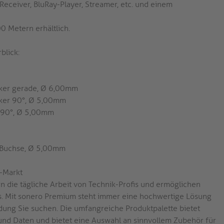
ceiver, BluRay-Player, Streamer, etc. und einem
0 Metern erhältlich.
blick:
cker gerade, Ø 6,00mm
cker 90°, Ø 5,00mm
r 90°, Ø 5,00mm
k-Buchse, Ø 5,00mm
-Markt
n die tägliche Arbeit von Technik-Profis und ermöglichen
 Mit sonero Premium steht immer eine hochwertige Lösung
ndung Sie suchen. Die umfangreiche Produktpalette bietet
und Daten und bietet eine Auswahl an sinnvollem Zubehör für