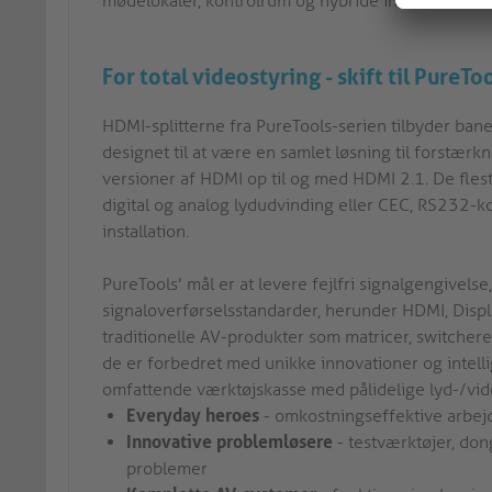
mødelokaler, kontrolrum og hybride installationer.
For total videostyring - skift til PureTo
HDMI-splitterne fra PureTools-serien tilbyder bane
designet til at være en samlet løsning til forstærkn
versioner af HDMI op til og med HDMI 2.1. De fles
digital og analog lydudvinding eller CEC, RS232-kont
installation.
PureTools' mål er at levere fejlfri signalgengivelse
signaloverførselsstandarder, herunder HDMI, Displ
traditionelle AV-produkter som matricer, switcher
de er forbedret med unikke innovationer og intelli
omfattende værktøjskasse med pålidelige lyd-/videop
Everyday heroes
- omkostningseffektive arbejds
Innovative problemløsere
- testværktøjer, don
problemer