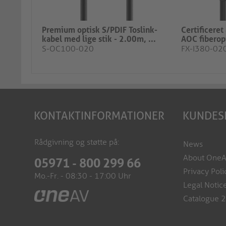
Premium optisk S/PDIF Toslink-
Certificeret
kabel med lige stik - 2.00m, ...
AOC fiberopt
S-OC100-020
FX-I380-02
KONTAKTINFORMATIONER
KUNDES
Rådgivning og støtte på:
News
About One
05971 - 800 299 66
Privacy Poli
Mo.-Fr. - 08:30 - 17:00 Uhr
Legal Notic
Catalogue 