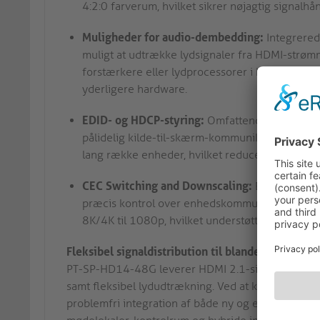
4:2:0 farverum, hvilket sikrer nøjagtig signa
Muligheder for audio-dembedding:
Integrered
muligt at udtrække lydsignaler fra HDMI-strømme
forstærkere eller lydprocessorer i konferencelo
yderligere hardware.
EDID- og HDCP-styring:
Omfattende EDID-styri
pålidelig kilde-til-skærm-kommunikation. Disse
lang række enheder, hvilket reducerer kompatib
CEC Switching and Downscaling:
En dedikeret
præcis kontrol over enhedskommunikation. Inte
8K/4K til 1080p, hvilket understøtter ældre s
Fleksibel signaldistribution til blandede AV-milj
PT-SP-HD14-48G leverer HDMI 2.1-signaldistribu
samt fleksibel lydudtrækning. Ved at kombinere 
problemfri integration af både ny og eksisterende 