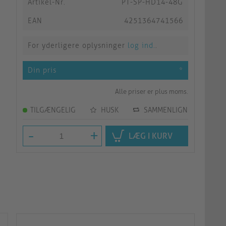
Artikel-Nr.
PT-SP-HD14-48G
EAN
4251364741566
For yderligere oplysninger
log ind.
.
Din pris
*
Alle priser er plus moms.
TILGÆNGELIG
HUSK
SAMMENLIGN
-
+
LÆG I KURV