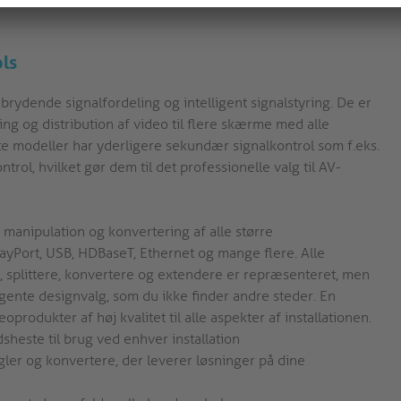
ols
brydende signalfordeling og intelligent signalstyring. De er
ing og distribution af video til flere skærme med alle
te modeller har yderligere sekundær signalkontrol som f.eks.
rol, hvilket gør dem til det professionelle valg til AV-
, manipulation og konvertering af alle større
ayPort, USB, HDBaseT, Ethernet og mange flere. Alle
e, splittere, konvertere og extendere er repræsenteret, men
gente designvalg, som du ikke finder andre steder. En
rodukter af høj kvalitet til alle aspekter af installationen.
heste til brug ved enhver installation
gler og konvertere, der leverer løsninger på dine