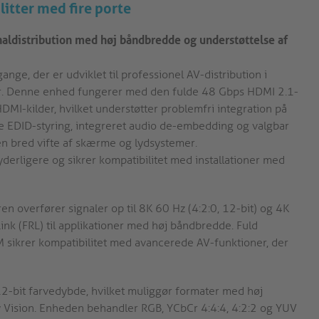
itter med fire porte
aldistribution med høj båndbredde og understøttelse af
e, der er udviklet til professionel AV-distribution i
er. Denne enhed fungerer med den fulde 48 Gbps HDMI 2.1-
-kilder, hvilket understøtter problemfri integration på
de EDID-styring, integreret audio de-embedding og valgbar
 en bred vifte af skærme og lydsystemer.
yderligere og sikrer kompatibilitet med installationer med
ren overfører signaler op til 8K 60 Hz (4:2:0, 12-bit) og 4K
Link (FRL) til applikationer med høj båndbredde. Fuld
 sikrer kompatibilitet med avancerede AV-funktioner, der
2-bit farvedybde, hvilket muliggør formater med høj
ision. Enheden behandler RGB, YCbCr 4:4:4, 4:2:2 og YUV