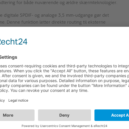
lhåndtering for både nuværende og ældre skærmteknologier.
e digitale SPDIF- og analoge 3,5 mm-udgange gør det
. Denne funktion letter direkte routing til eksterne
kaler, auditorier eller skiltningssystemer uden at kræve
ngsmuligheder og HDCP 1.4/2.3-handshake-kontrol sikrer
 funktioner understøtter problemfri integration med en
ilitetsproblemer i AV-installationer med blandet teknologi.
 CEC (Consumer Electronics Control) on/off-kontakt giver
greret nedskalering muliggør konvertering af 8K til 4K og
kærme i moderne AV-systemer.
øer
tion med høj båndbredde, avanceret EDID- og HDCP-styring
omfattende nedskalering og CEC-kontrol muliggør enheden
AV-hardware, hvilket understøtter pålidelig drift på tværs af