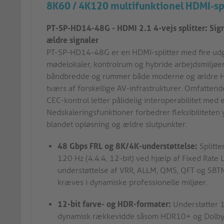
8K60 / 4K120 multifunktionel HDMI-spl
PT-SP-HD14-48G - HDMI 2.1 4-vejs splitter: Sign
ældre signaler
PT-SP-HD14-48G er en HDMI-splitter med fire udgang
mødelokaler, kontrolrum og hybride arbejdsmiljø
båndbredde og rummer både moderne og ældre HDMI
tværs af forskellige AV-infrastrukturer. Omfatten
CEC-kontrol letter pålidelig interoperabilitet med
Nedskaleringsfunktioner forbedrer fleksibiliteten 
blandet opløsning og ældre slutpunkter.
48 Gbps FRL og 8K/4K-understøttelse:
Splitte
120 Hz (4:4:4, 12-bit) ved hjælp af Fixed Rate 
understøttelse af VRR, ALLM, QMS, QFT og SBTM
kræves i dynamiske professionelle miljøer.
12-bit farve- og HDR-formater:
Understøtter 1
dynamisk rækkevidde såsom HDR10+ og Dolby V