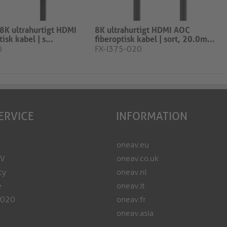
 8K ultrahurtigt HDMI
8K ultrahurtigt HDMI AOC
isk kabel | s...
fiberoptisk kabel | sort, 20.0m​​​...
0
FX-I375-020
ERVICE
INFORMATION
oneav.eu
AV
oneav.co.uk
cy
oneav.nl
e
oneav.it
2020
oneav.fr
oneav.asia