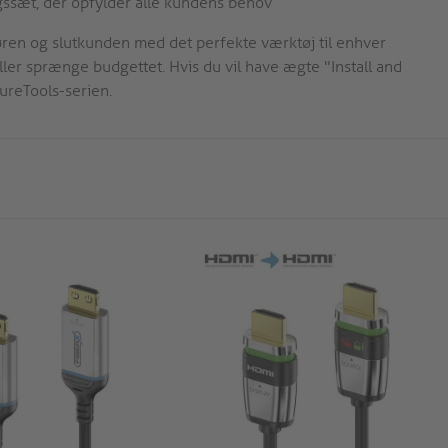
gssæt, der opfylder alle kundens behov
tøren og slutkunden med det perfekte værktøj til enhver
er sprænge budgettet. Hvis du vil have ægte "Install and
PureTools-serien.