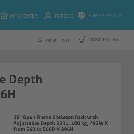
INFOCENTER
FORSIDE
INDKØBSKURV
ØNSKELISTE
le Depth
96H
19" Open Frame Skeleton Rack with
Adjustable Depth 20RU, 100 kg, 492W X
from 360 to 560D X 896H