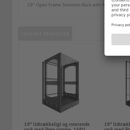
19" Open Frame Skeleton Rack with Adjustable 
LIGNENDE PRODUKTER
19" Udtrækkeligt og roterende
19" Udtrækk
rack med åben ramme, 16RU
rack med å