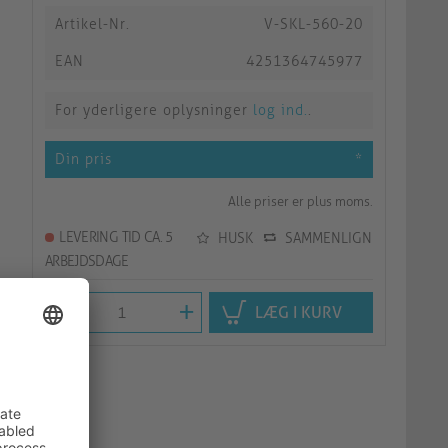
Artikel-Nr.
V-SKL-560-20
EAN
4251364745977
For yderligere oplysninger
log ind.
.
Din pris
*
Alle priser er plus moms.
LEVERING TID CA. 5
HUSK
SAMMENLIGN
ARBEJDSDAGE
-
+
LÆG I KURV