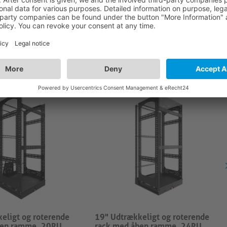
Depth 20RU, 100 kg, 492W X from 360 to 560D X 896H
eligt og roterende
19" Udtrækkeligt og roterende
ben ramme, 20RU
rack med åben ramme, 24RU