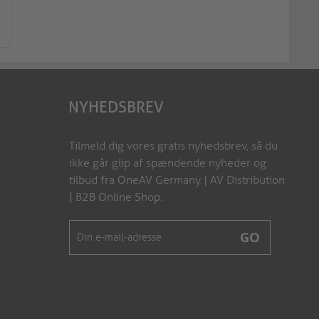
V-MPR-LC130-500-28
V-MPR-LC130-500-3
NYHEDSBREV
Tilmeld dig vores gratis nyhedsbrev, så du
ikke går glip af spændende nyheder og
tilbud fra OneAV Germany | AV Distribution
| B2B Online Shop.