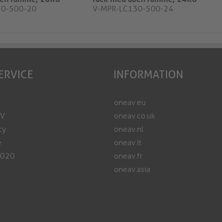
30-500-20
V-MPR-LC130-500-24
ERVICE
INFORMATION
oneav.eu
AV
oneav.co.uk
cy
oneav.nl
e
oneav.it
2020
oneav.fr
oneav.asia