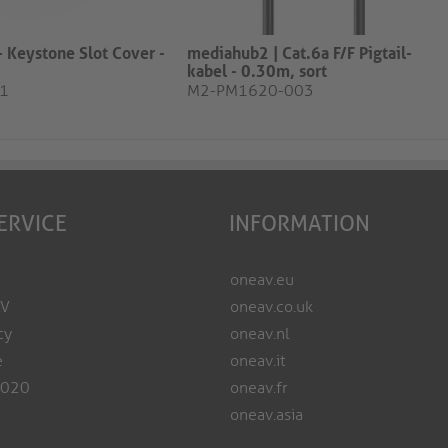
 Keystone Slot Cover -
mediahub2 | Cat.6a F/F Pigtail-
kabel - 0.30m, sort
1
M2-PM1620-003
ERVICE
INFORMATION
oneav.eu
AV
oneav.co.uk
cy
oneav.nl
e
oneav.it
2020
oneav.fr
oneav.asia