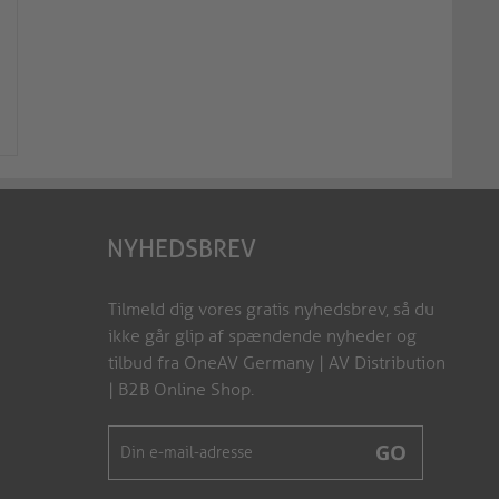
mediahub2 | Cat.6a F/F Pigtail-
mediahub2 | Cat.6a F
kabel - 0.50m, sort
tilslutningskabel - 0
M2-PM1620-005
M2-PM1630-005
NYHEDSBREV
Tilmeld dig vores gratis nyhedsbrev, så du
ikke går glip af spændende nyheder og
tilbud fra OneAV Germany | AV Distribution
| B2B Online Shop.