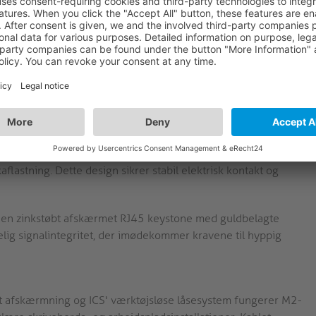
ingen giver en RJ45 keystone-hun til RJ45-han-
t parre med mediahub2 M2-CRV generisk keystone slot
 modulære skrivebords- eller podiepaneler og understøtter
l (shielded foiled twisted pair) med AWG26-ledere
ydstale. LSZH (low-smoke zero-halogen) PE-kappen (Ø5,9
d i offentlige eller lukkede AV-miljøer.
n zinkstøbt afskærmet RJ45-hun og en afskærmet RJ45-
lastning. Dette design sikrer stabil elektrisk kontakt og
t i en zinkstøbt afskærmet RJ45 keystone med guldbelagte
lig signalintegritet, der imødekommer kravene til hyppig
ust afskærmning og ICS' værktøjsløse låsesystem fungerer M2-