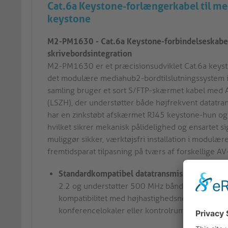
Cat.6a Keystone-forlængerkabel til m
keystone
M2-PM1630 - Cat.6a Keystone-forbindelseskabel:
skrivebordsintegration
M2-PM1630 er et præcisionsudviklet Cat.6a keyston
det modulære mediahub2-bordtilslutningssystem i
samling bruger et sort S/FTP-skærmet kabel med
(LSZH), der understøtter både højfrekvent datatr
har en zinkstøbt afskærmet RJ45 keystone-hun og
hvilket sikrer mekanisk pålidelighed og ensartet si
muliggør sikker, værktøjsfri installation i modulær
fremtidsparat tilpasning på tværs af forskellige A
Standardkompatibel datatransmission:
Kablet 
2.2 og understøtter 500 MHz båndbredde til 10
kompatibilitet med højhastighedsnetværk og AV
konferencelokaler eller kontrolrum.