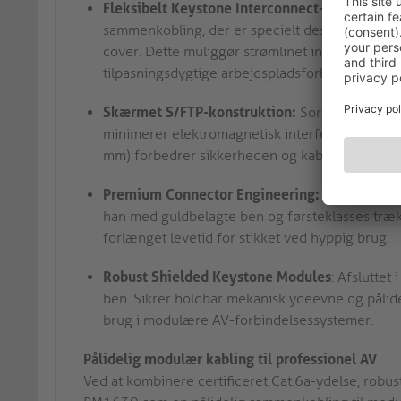
Fleksibelt Keystone Interconnect-design:
Saml
sammenkobling, der er specielt designet til a
cover. Dette muliggør strømlinet integration i
tilpasningsdygtige arbejdspladsforbindelser.
Skærmet S/FTP-konstruktion:
Sort S/FTP-kabe
minimerer elektromagnetisk interferens og kr
mm) forbedrer sikkerheden og kablets holdbarhe
Premium Connector Engineering:
Kablet har e
han med guldbelagte ben og førsteklasses trækaf
forlænget levetid for stikket ved hyppig brug.
Robust Shielded Keystone Modules
: Afslutte
ben. Sikrer holdbar mekanisk ydeevne og pålide
brug i modulære AV-forbindelsessystemer.
Pålidelig modulær kabling til professionel AV
Ved at kombinere certificeret Cat.6a-ydelse, rob