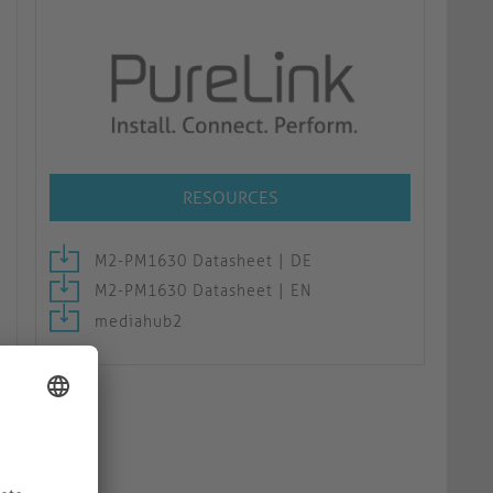
RESOURCES
M2-PM1630 Datasheet | DE
M2-PM1630 Datasheet | EN
mediahub2