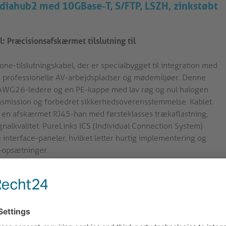
ediahub2 med 10GBase-T, S/FTP, LSZH, zinkstøbt
 Præcisionsafskærmet tilslutning til
e-tilslutningskabel, der er specialbygget til integration med
 professionelle AV-arbejdspladser og mødemiljøer. Denne
 AWG26-ledere og en PE-kappe med lav røg og nul halogen
ansmission og forbedret sikkerhedsoverensstemmelse. Kablet
 en afskærmet RJ45-han med førsteklasses trækaflastning,
gnalkvalitet. PureLinks ICS (Individual Connection System)
e interface-paneler, hvilket letter hurtig implementering og
V-opsætninger.
er certificeret til ANSI/TIA-568-C.2 og ISO/IEC 11801 Ed
GBase-T Ethernet- og HDBaseT-applikationer. Dette sikrer
-signaldistribution i krævende miljøer såsom