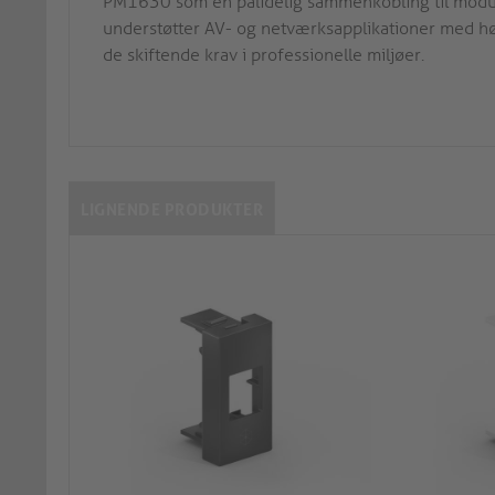
PM1630 som en pålidelig sammenkobling til modulæ
understøtter AV- og netværksapplikationer med h
de skiftende krav i professionelle miljøer.
LIGNENDE PRODUKTER