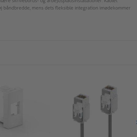
re skrivebords- og arbejdspladsinstallationer. Kablet
øj båndbredde, mens dets fleksible integration imødekommer