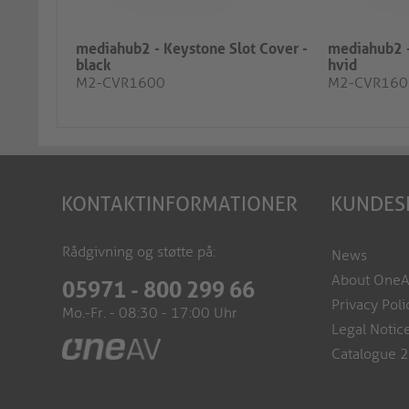
mediahub2 - Keystone Slot Cover -
mediahub2 -
black
hvid
M2-CVR1600
M2-CVR160
KONTAKTINFORMATIONER
KUNDES
Rådgivning og støtte på:
News
About One
05971 - 800 299 66
Privacy Poli
Mo.-Fr. - 08:30 - 17:00 Uhr
Legal Notic
Catalogue 