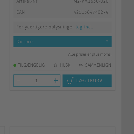
Artikel-Nr.
M2-PM1630-020
EAN
4251364740279
For yderligere oplysninger
log ind.
.
Din pris
*
Alle priser er plus moms.
TILGÆNGELIG
HUSK
SAMMENLIGN
-
+
LÆG I KURV