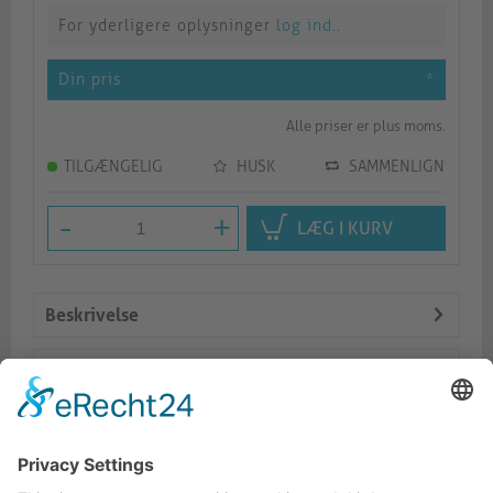
For yderligere oplysninger
log ind.
.
Din pris
*
Alle priser er plus moms.
TILGÆNGELIG
HUSK
SAMMENLIGN
-
+
LÆG I KURV
Beskrivelse
Logistik
Dokumente
Lignende produkter