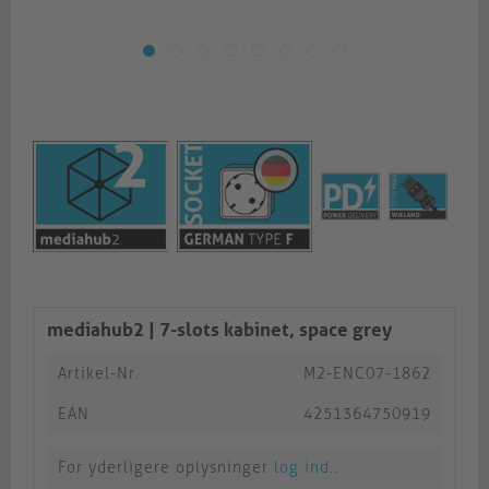
mediahub2 | 7-slots kabinet, space grey
Artikel-Nr.
M2-ENC07-1862
EAN
4251364750919
For yderligere oplysninger
log ind.
.