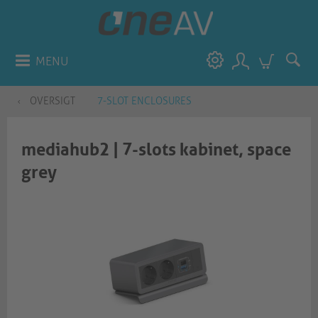
MENU
OVERSIGT
7-SLOT ENCLOSURES
mediahub2 | 7-slots kabinet, space
grey