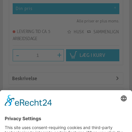
Din pris
*
Alle priser er plus moms.
LEVERING TID CA. 5
HUSK
SAMMENLIGN
ARBEJDSDAGE
-
+
LÆG I KURV
Beskrivelse
Logistik
Dokumente
Lignende produkter