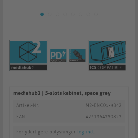
mediahub2 | 5-slots kabinet, space grey
Artikel-Nr.
M2-ENC05-9842
EAN
4251364750827
For yderligere oplysninger
log ind.
.