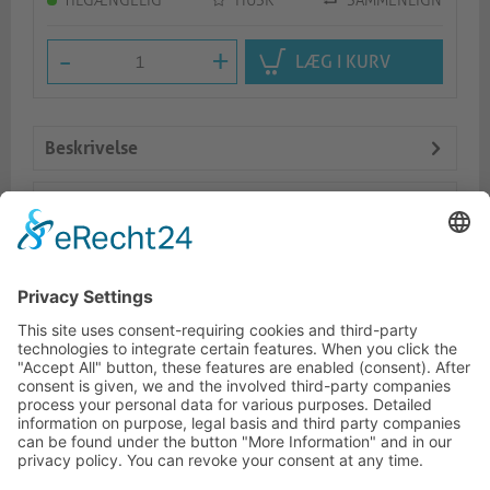
TILGÆNGELIG
HUSK
SAMMENLIGN
-
+
LÆG I KURV
Beskrivelse
Logistik
Dokumente
Lignende produkter
KONTAKTINFORMATIONER
KUNDESERVICE